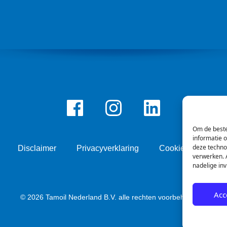
Facebook
Instagram
LinkedIn
Om de beste
informatie 
deze techno
Disclaimer
Privacyverklaring
Cookie beleid
verwerken. A
nadelige in
Acc
© 2026 Tamoil Nederland B.V. alle rechten voorbehouden.