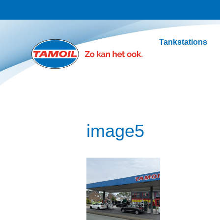
Ga naar hoofdinhoud
Tankstations
image5