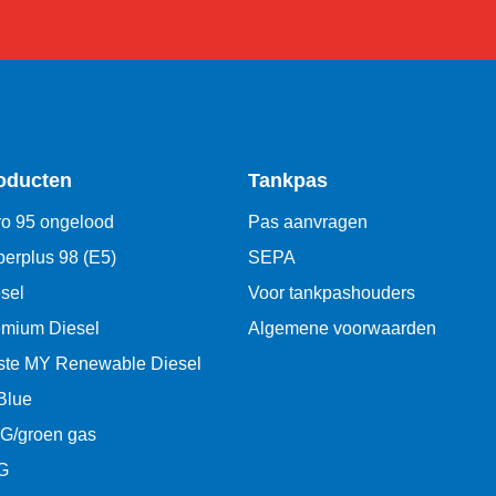
oducten
Tankpas
o 95 ongelood
Pas aanvragen
erplus 98 (E5)
SEPA
sel
Voor tankpashouders
emium Diesel
Algemene voorwaarden
ste MY Renewable Diesel
Blue
G/groen gas
G