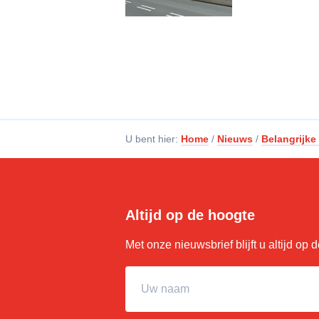
U bent hier:
Home
/
Nieuws
/
Belangrijke
Altijd op de hoogte
Met onze nieuwsbrief blijft u altijd op
Uw naam