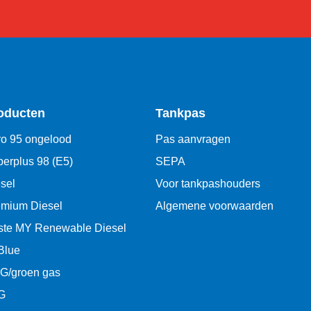
oducten
Tankpas
o 95 ongelood
Pas aanvragen
erplus 98 (E5)
SEPA
sel
Voor tankpashouders
emium Diesel
Algemene voorwaarden
ste MY Renewable Diesel
Blue
G/groen gas
G