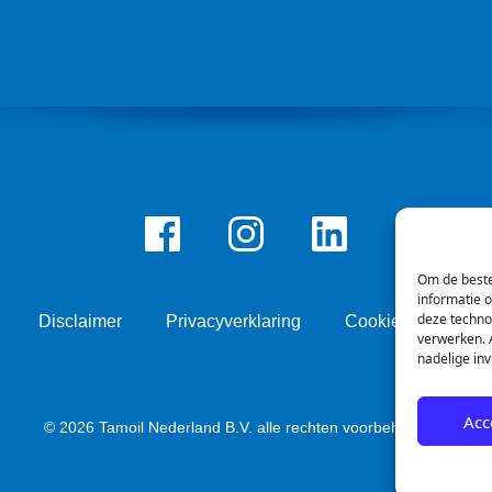
Facebook
Instagram
LinkedIn
Om de beste
informatie 
deze techno
Disclaimer
Privacyverklaring
Cookie beleid
verwerken. A
nadelige in
Acc
© 2026 Tamoil Nederland B.V. alle rechten voorbehouden.