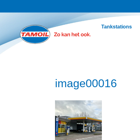
Ga naar hoofdinhoud
Tankstations
image00016