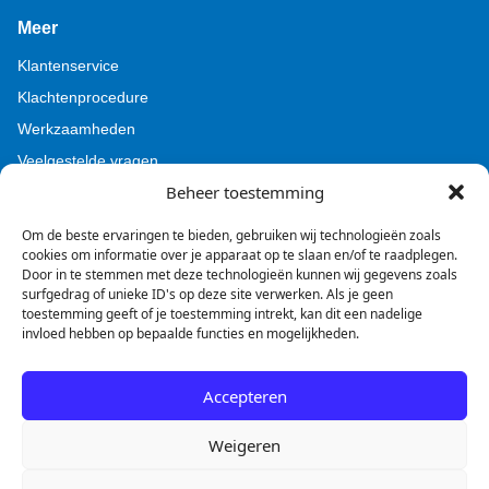
Meer
Klantenservice
Klachtenprocedure
Werkzaamheden
Veelgestelde vragen
Beheer toestemming
Voor pers (Tamoil)
Voor pers (BZL)
Om de beste ervaringen te bieden, gebruiken wij technologieën zoals
cookies om informatie over je apparaat op te slaan en/of te raadplegen.
Door in te stemmen met deze technologieën kunnen wij gegevens zoals
surfgedrag of unieke ID's op deze site verwerken. Als je geen
toestemming geeft of je toestemming intrekt, kan dit een nadelige
invloed hebben op bepaalde functies en mogelijkheden.
Facebook
Instagram
LinkedIn
Accepteren
Weigeren
Disclaimer
Privacyverklaring
Cookie beleid