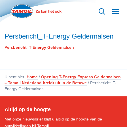
Ga naar hoofdinhoud
Persbericht_T-Energy Geldermalsen
Persbericht_T-Energy Geldermalsen
U bent hier:
Home
/
Opening T-Energy Express Geldermalsen
– Tamoil Nederland breidt uit in de Betuwe
/
Persbericht_T-
Energy Geldermalsen
Altijd op de hoogte
Met onze nieuwsbrief blijft u altijd op de hoogte van de
ontwikkelingen bij Tamoil.