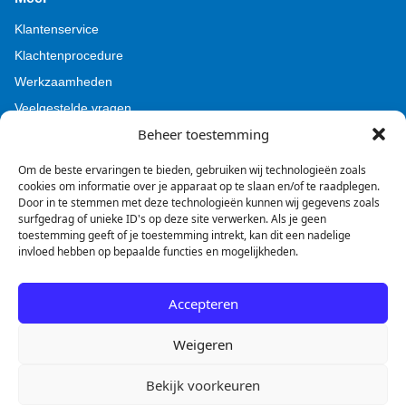
Klantenservice
Klachtenprocedure
Werkzaamheden
Veelgestelde vragen
Beheer toestemming
Voor pers (Tamoil)
Voor pers (BZL)
Om de beste ervaringen te bieden, gebruiken wij technologieën zoals
cookies om informatie over je apparaat op te slaan en/of te raadplegen.
Door in te stemmen met deze technologieën kunnen wij gegevens zoals
surfgedrag of unieke ID's op deze site verwerken. Als je geen
toestemming geeft of je toestemming intrekt, kan dit een nadelige
invloed hebben op bepaalde functies en mogelijkheden.
Facebook
Instagram
LinkedIn
Accepteren
Weigeren
Disclaimer
Privacyverklaring
Cookie beleid
Bekijk voorkeuren