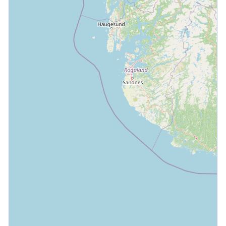
Bosscheweg 96
5735 GX Aarle Rixtel
0492-384018
Openingstijden
7 dagen per week, 24 uur per dag geopend
Brandstof
Dienst
Tankkaart
Tamoil Express Abcoude
Hollandse Kade 1
1391 JD Abcoude