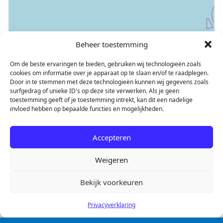
Dienst
Tankkaart
Beheer toestemming
Om de beste ervaringen te bieden, gebruiken wij technologieën zoals
cookies om informatie over je apparaat op te slaan en/of te raadplegen.
Door in te stemmen met deze technologieën kunnen wij gegevens zoals
surfgedrag of unieke ID's op deze site verwerken. Als je geen
toestemming geeft of je toestemming intrekt, kan dit een nadelige
Tamoil Express Aduard
invloed hebben op bepaalde functies en mogelijkheden.
Burg. Seinenstraat 24
9831 PW Aduard
Accepteren
088 – 400 73 00
Weigeren
Brandstof
Bekijk voorkeuren
Dienst
Privacyverklaring
Tankkaart