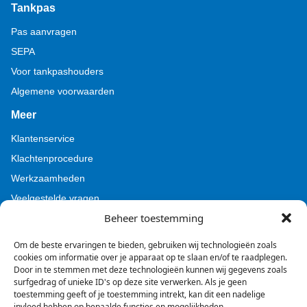
Tankpas
Pas aanvragen
SEPA
Voor tankpashouders
Algemene voorwaarden
Meer
Klantenservice
Klachtenprocedure
Werkzaamheden
Veelgestelde vragen
Beheer toestemming
Voor pers (Tamoil)
Voor pers (BZL)
Om de beste ervaringen te bieden, gebruiken wij technologieën zoals
cookies om informatie over je apparaat op te slaan en/of te raadplegen.
Door in te stemmen met deze technologieën kunnen wij gegevens zoals
surfgedrag of unieke ID's op deze site verwerken. Als je geen
toestemming geeft of je toestemming intrekt, kan dit een nadelige
invloed hebben op bepaalde functies en mogelijkheden.