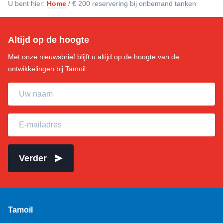
U bent hier:
Home
/
€ 200 reservering bij onbemand tanken
Altijd op de hoogte
Met onze nieuwsbrief blijft u altijd op de hoogte van de
ontwikkelingen bij Tamoil.
Uw naam
E-mailadres
Verder
Tamoil