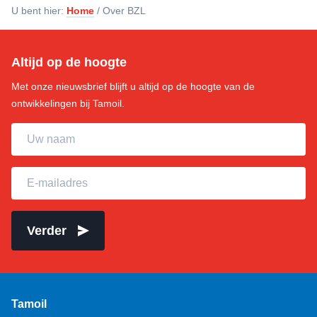
U bent hier:
Home
/
Over BZL
Altijd op de hoogte
Met onze nieuwsbrief blijft u altijd op de hoogte van de
ontwikkelingen bij Tamoil.
Uw naam
E-mailadres
Verder
Tamoil