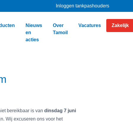
Inloggen tankpashouders
ducten
Nieuws
Over
Vacatures
Zakelijk
en
Tamoil
acties
um
et bereikbaar is van
dinsdag 7 juni
jn. Wij excuseren ons voor het