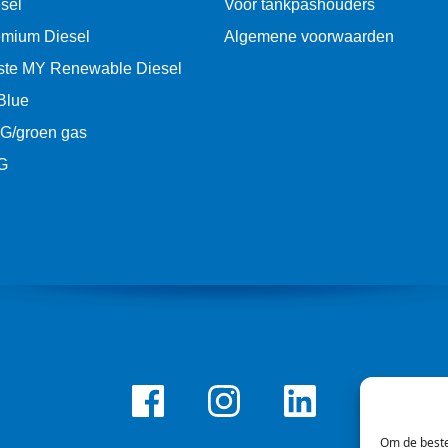
sel
Voor tankpashouders
emium Diesel
Algemene voorwaarden
ste MY Renewable Diesel
Blue
G/groen gas
G
Facebook
Instagram
LinkedIn
Om de beste