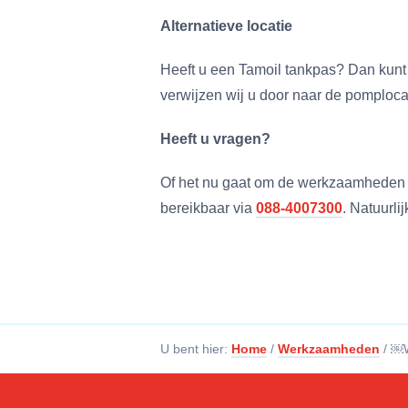
Alternatieve locatie
Heeft u een Tamoil tankpas? Dan kunt u
verwijzen wij u door naar de pomploc
Heeft u vragen?
Of het nu gaat om de werkzaamheden of
bereikbaar via
088-4007300
. Natuurli
U bent hier:
Home
/
Werkzaamheden
/
￼W