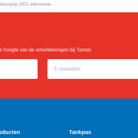
ltuurprijs 2021 aftermovie
 de hoogte van de ontwikkelingen bij Tamoil.
E-mailadres
oducten
Tankpas