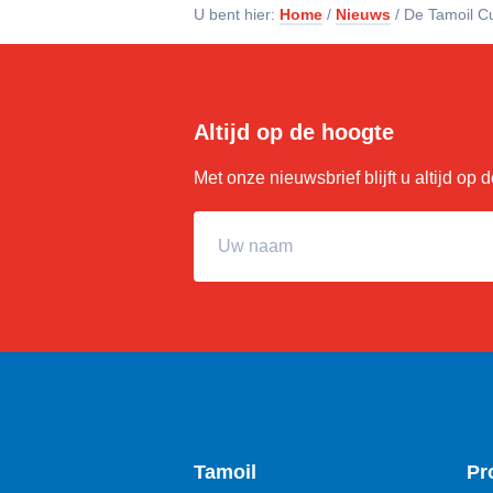
U bent hier:
Home
/
Nieuws
/
De Tamoil Cu
Altijd op de hoogte
Met onze nieuwsbrief blijft u altijd op
Uw naam
Tamoil
Pr