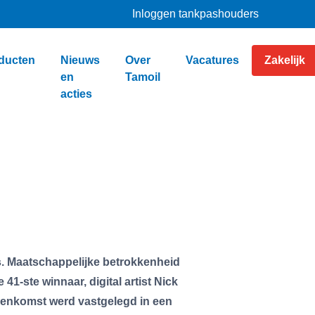
Inloggen tankpashouders
ducten
Nieuws
Over
Vacatures
Zakelijk
en
Tamoil
acties
js. Maatschappelijke betrokkenheid
1-ste winnaar, digital artist Nick
jeenkomst werd vastgelegd in een