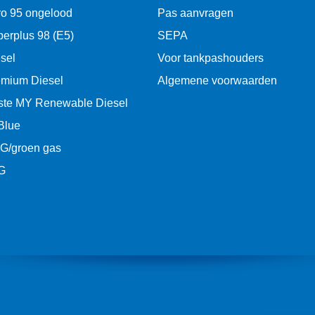
o 95 ongelood
Pas aanvragen
erplus 98 (E5)
SEPA
sel
Voor tankpashouders
emium Diesel
Algemene voorwaarden
ste MY Renewable Diesel
Blue
G/groen gas
G