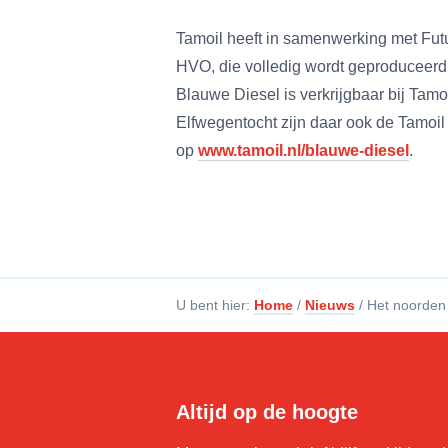
Tamoil heeft in samenwerking met Fut
HVO, die volledig wordt geproduceerd 
Blauwe Diesel is verkrijgbaar bij Ta
Elfwegentocht zijn daar ook de Tamoil
op
www.tamoil.nl/blauwe-diesel
.
U bent hier:
Home
/
Nieuws
/
Het noorden 
Altijd op de hoogte