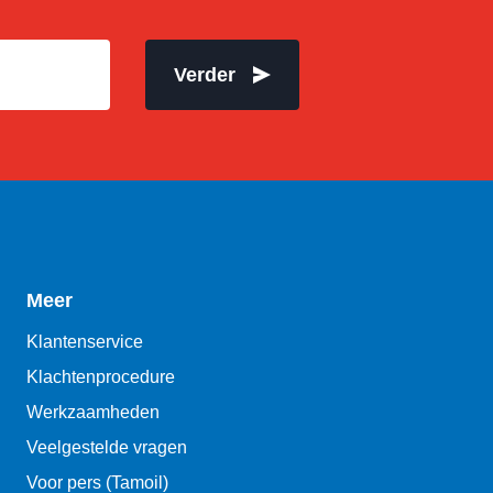
Verder
Meer
Klantenservice
Klachtenprocedure
Werkzaamheden
Veelgestelde vragen
Voor pers (Tamoil)