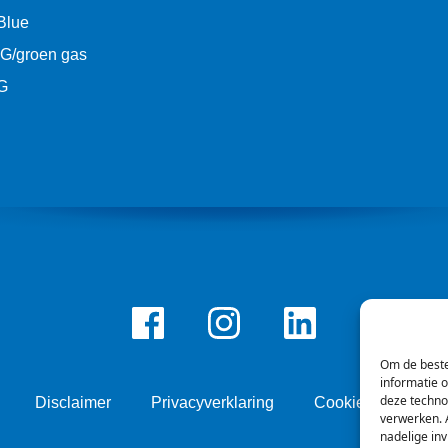
Blue
G/groen gas
G
Facebook
Instagram
LinkedIn
Om de beste
informatie 
deze techno
Disclaimer
Privacyverklaring
Cookie beleid
verwerken. A
nadelige in