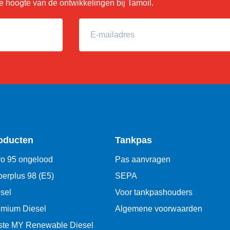
 de hoogte van de ontwikkelingen bij Tamoil.
E-mailadres
oducten
Tankpas
o 95 ongelood
Pas aanvragen
erplus 98 (E5)
SEPA
sel
Voor tankpashouders
emium Diesel
Algemene voorwaarden
ste MY Renewable Diesel