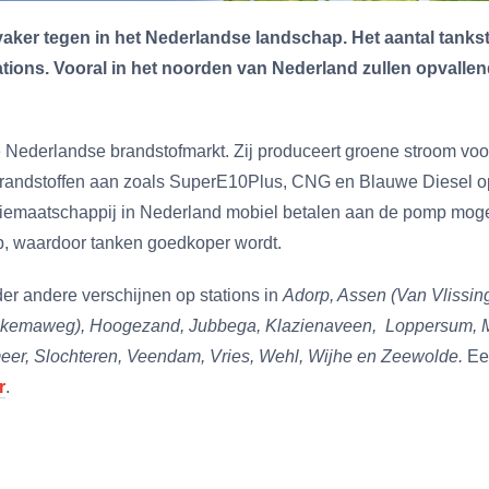
ker tegen in het Nederlandse landschap. Het aantal tankst
tions. Vooral in het noorden
van Nederland zullen opvallend
de Nederlandse brandstofmarkt. Zij produceert groene stroom voo
brandstoffen aan zoals SuperE10Plus, CNG en Blauwe Diesel op
iemaatschappij in Nederland mobiel betalen aan de pomp mogelij
pp, waardoor tanken goedkoper wordt.
der andere verschijnen op stations in
Adorp, Assen (Van Vlissing
Dijkemaweg), Hoogezand, Jubbega, Klazienaveen, Loppersum, M
er, Slochteren, Veendam, Vries, Wehl, Wijhe en Zeewolde.
Een
r
.