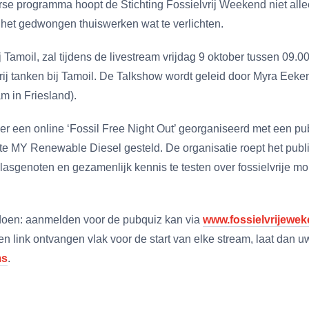
rse programma hoopt de Stichting Fossielvrij Weekend niet alle
 het gedwongen thuiswerken wat te verlichten.
amoil, zal tijdens de livestream vrijdag 9 oktober tussen 09.00
ielvrij tanken bij Tamoil. De Talkshow wordt geleid door Myra E
m in Friesland).
 er een online ‘Fossil Free Night Out’ georganiseerd met een p
e MY Renewable Diesel gesteld. De organisatie roept het publ
klasgenoten en gezamenlijk kennis te testen over fossielvrije mobi
doen: aanmelden voor de pubquiz kan via
www.fossielvrijewek
een link ontvangen vlak voor de start van elke stream, laat dan 
ms
.