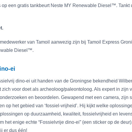
s op een gratis tankbeurt Neste MY Renewable Diesel™. Tankt u
.
t.
n medewerker van Tamoil aanwezig zijn bij Tamoil Express Gro
ewable Diesel™.
ino-ei
ssielvrij dino-ei uit handen van de Groningse bekendheid Wilber
 zich voor doet als archeoloog/paleontoloog. Als expert in zijn 
 onderzoeken en beoordelen. Gewapend met een camera, zijn sch
n op het gebied van ‘fossiel-vrijheid’. Hij kijkt welke oplossing
oplossingen op duurzaamheid, kwaliteit, fossielvrijheid en leven
 het enige echte “Fossielvrije dino-ei” (een sticker op de deur),
ij er dus één!