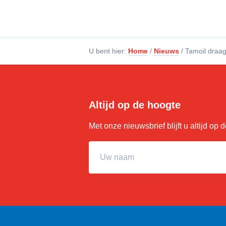
U bent hier:
Home
/
Nieuws
/
Tamoil draag
Altijd op de hoogte
Met onze nieuwsbrief blijft u altijd op
Uw naam