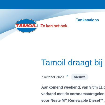
Ga naar hoofdinhoud
Tankstations
Tamoil draagt bi
·
7 oktober 2020
Nieuws
Aankomend weekend, van 9 t/m 11 okt
verband met de coronamaatregelen i
voor Neste MY Renewable Diesel™. M