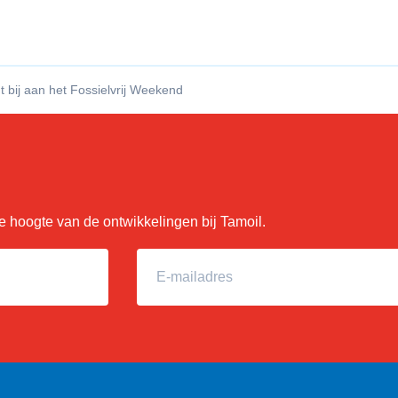
t bij aan het Fossielvrij Weekend
 de hoogte van de ontwikkelingen bij Tamoil.
E-mailadres