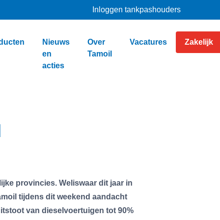
Inloggen tankpashouders
ducten
Nieuws
Over
Vacatures
Zakelijk
en
Tamoil
acties
d
ke provincies. Weliswaar dit jaar in
moil tijdens dit weekend aandacht
tstoot van dieselvoertuigen tot 90%