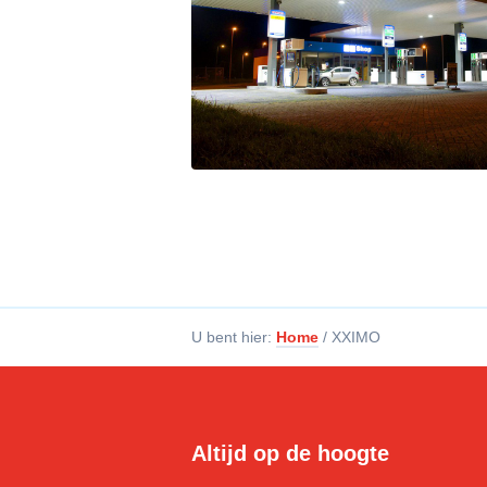
U bent hier:
Home
/
XXIMO
Altijd op de hoogte