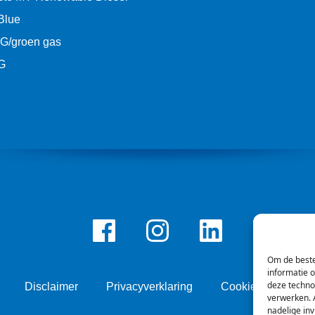
Blue
G/groen gas
G
Facebook
Instagram
LinkedIn
Om de beste
informatie 
deze techno
Disclaimer
Privacyverklaring
Cookie beleid
verwerken. A
nadelige in