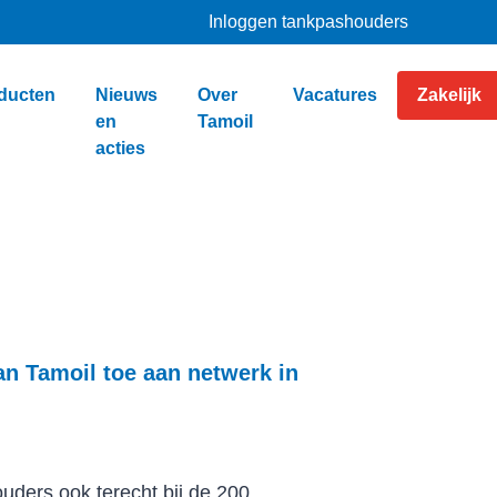
Inloggen tankpashouders
ducten
Nieuws
Over
Vacatures
Zakelijk
en
Tamoil
acties
n Tamoil toe aan netwerk in
ders ook terecht bij de 200