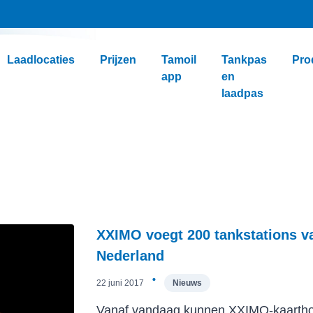
Laadlocaties
Prijzen
Tamoil
Tankpas
Pro
app
en
laadpas
XXIMO voegt 200 tankstations va
Nederland
·
22 juni 2017
Nieuws
Vanaf vandaag kunnen XXIMO-kaarthou