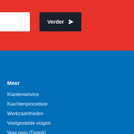
Verder
Meer
Klantenservice
Klachtenprocedure
Werkzaamheden
Veelgestelde vragen
Voor pers (Tamoil)