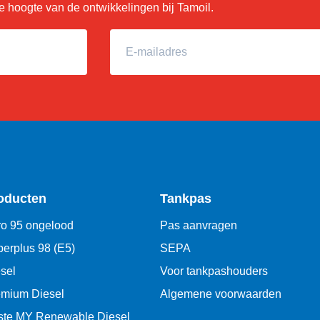
 de hoogte van de ontwikkelingen bij Tamoil.
E-mailadres
oducten
Tankpas
o 95 ongelood
Pas aanvragen
erplus 98 (E5)
SEPA
sel
Voor tankpashouders
emium Diesel
Algemene voorwaarden
ste MY Renewable Diesel