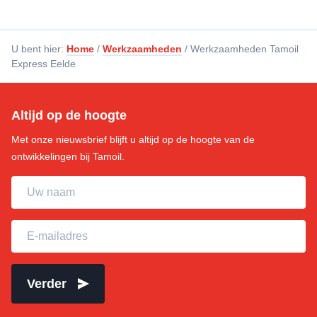
U bent hier:
Home
/
Werkzaamheden
/
Werkzaamheden Tamoil
Express Eelde
Altijd op de hoogte
Met onze nieuwsbrief blijft u altijd op de hoogte van de
ontwikkelingen bij Tamoil.
Uw naam
E-mailadres
Verder