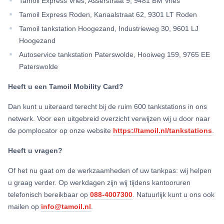
Tamoil Express Vries, Asserstraat 9, 9481 BM Vries
Tamoil Express Roden, Kanaalstraat 62, 9301 LT Roden
Tamoil tankstation Hoogezand, Industrieweg 30, 9601 LJ
Hoogezand
Autoservice tankstation Paterswolde, Hooiweg 159, 9765 EE
Paterswolde
Heeft u een Tamoil Mobility Card?
Dan kunt u uiteraard terecht bij de ruim 600 tankstations in ons
netwerk. Voor een uitgebreid overzicht verwijzen wij u door naar
de pomplocator op onze website
https://tamoil.nl/tankstations
.
Heeft u vragen?
Of het nu gaat om de werkzaamheden of uw tankpas: wij helpen
u graag verder. Op werkdagen zijn wij tijdens kantooruren
telefonisch bereikbaar op
088-4007300
. Natuurlijk kunt u ons ook
mailen op
info@tamoil.nl
.