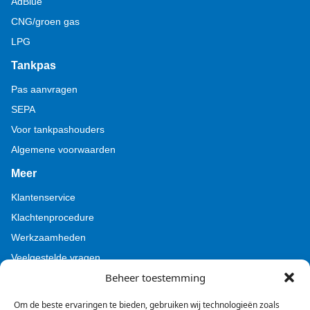
AdBlue
CNG/groen gas
LPG
Tankpas
Pas aanvragen
SEPA
Voor tankpashouders
Algemene voorwaarden
Meer
Klantenservice
Klachtenprocedure
Werkzaamheden
Veelgestelde vragen
Beheer toestemming
Voor pers (Tamoil)
Voor pers (BZL)
Om de beste ervaringen te bieden, gebruiken wij technologieën zoals