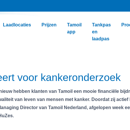
Laadlocaties
Prijzen
Tamoil
Tankpas
Pro
app
en
laadpas
eert voor kankeronderzoek
ieuw hebben klanten van Tamoil een mooie financiële bijd
aliteit van leven van mensen met kanker. Doordat zij actief
anaging Director van Tamoil Nederland, afgelopen week e
HuZes.