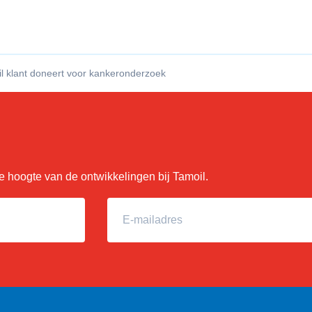
l klant doneert voor kankeronderzoek
 de hoogte van de ontwikkelingen bij Tamoil.
E-mailadres