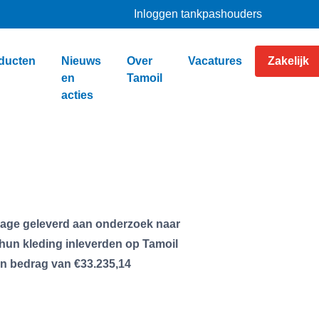
Inloggen tankpashouders
ducten
Nieuws
Over
Vacatures
Zakelijk
en
Tamoil
acties
rage geleverd aan onderzoek naar
 hun kleding inleverden op Tamoil
en bedrag van
€33.235,14