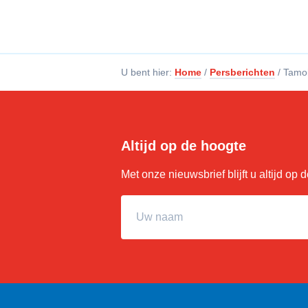
U bent hier:
Home
/
Persberichten
/
Tamoi
Altijd op de hoogte
Met onze nieuwsbrief blijft u altijd op
Uw naam