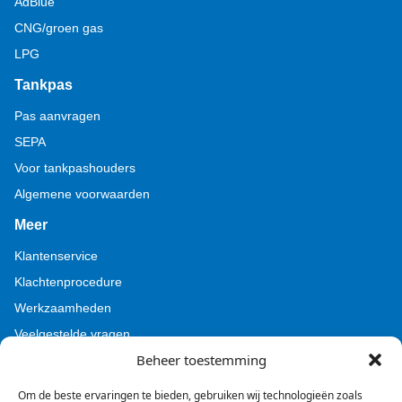
AdBlue
CNG/groen gas
LPG
Tankpas
Pas aanvragen
SEPA
Voor tankpashouders
Algemene voorwaarden
Meer
Klantenservice
Klachtenprocedure
Werkzaamheden
Veelgestelde vragen
Beheer toestemming
Voor pers (Tamoil)
Voor pers (BZL)
Om de beste ervaringen te bieden, gebruiken wij technologieën zoals