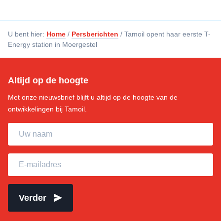
U bent hier:
Home
/
Persberichten
/
Tamoil opent haar eerste T-
Energy station in Moergestel
Altijd op de hoogte
Met onze nieuwsbrief blijft u altijd op de hoogte van de
ontwikkelingen bij Tamoil.
Uw naam
E-mailadres
Verder