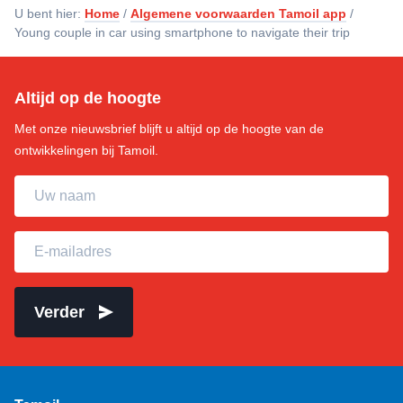
U bent hier:
Home
/
Algemene voorwaarden Tamoil app
/
Young couple in car using smartphone to navigate their trip
Altijd op de hoogte
Met onze nieuwsbrief blijft u altijd op de hoogte van de
ontwikkelingen bij Tamoil.
Uw naam
E-mailadres
Verder