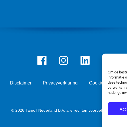
Facebook
Instagram
LinkedIn
Om de beste
informatie 
deze techno
Disclaimer
Privacyverklaring
Cookie beleid
verwerken. A
nadelige in
Acc
© 2026 Tamoil Nederland B.V. alle rechten voorbehouden.