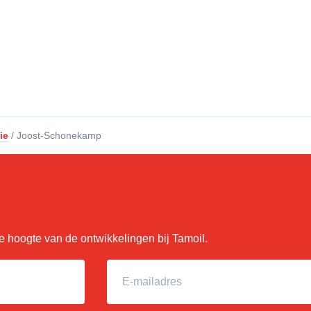
ie
/
Joost-Schonekamp
 de hoogte van de ontwikkelingen bij Tamoil.
E-mailadres