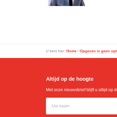
U bent hier:
Home
/
Opgeven is geen opt
Altijd op de hoogte
Met onze nieuwsbrief blijft u altijd op
Uw naam