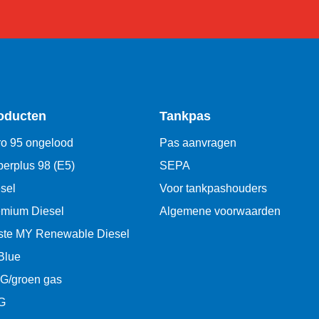
oducten
Tankpas
o 95 ongelood
Pas aanvragen
erplus 98 (E5)
SEPA
sel
Voor tankpashouders
emium Diesel
Algemene voorwaarden
ste MY Renewable Diesel
Blue
G/groen gas
G