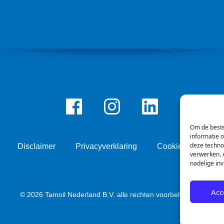
Facebook
Instagram
LinkedIn
Om de beste
informatie 
deze techno
Disclaimer
Privacyverklaring
Cookie beleid
verwerken. A
nadelige in
Acc
© 2026 Tamoil Nederland B.V. alle rechten voorbehouden.