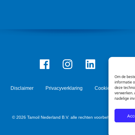
Facebook
Instagram
LinkedIn
Om de beste
informatie 
deze techno
Disclaimer
Privacyverklaring
Cookie beleid
verwerken. A
nadelige in
Acc
© 2026 Tamoil Nederland B.V. alle rechten voorbehouden.