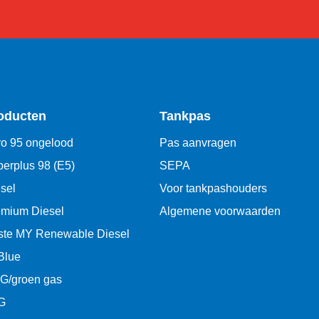
oducten
Tankpas
o 95 ongelood
Pas aanvragen
erplus 98 (E5)
SEPA
sel
Voor tankpashouders
emium Diesel
Algemene voorwaarden
ste MY Renewable Diesel
Blue
G/groen gas
G