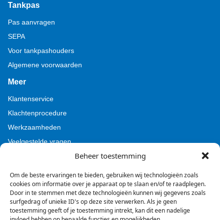
Tankpas
Pas aanvragen
SEPA
Voor tankpashouders
Algemene voorwaarden
Meer
Klantenservice
Klachtenprocedure
Werkzaamheden
Veelgestelde vragen
Beheer toestemming
Voor pers (Tamoil)
Voor pers (BZL)
Om de beste ervaringen te bieden, gebruiken wij technologieën zoals
cookies om informatie over je apparaat op te slaan en/of te raadplegen.
Door in te stemmen met deze technologieën kunnen wij gegevens zoals
surfgedrag of unieke ID's op deze site verwerken. Als je geen
toestemming geeft of je toestemming intrekt, kan dit een nadelige
invloed hebben op bepaalde functies en mogelijkheden.