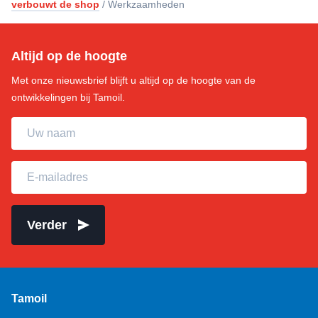
verbouwt de shop
/
Werkzaamheden
Altijd op de hoogte
Met onze nieuwsbrief blijft u altijd op de hoogte van de
ontwikkelingen bij Tamoil.
Uw naam
E-mailadres
Verder
Tamoil