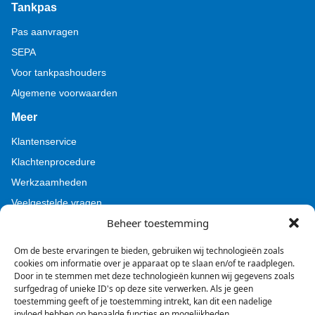
Tankpas
Pas aanvragen
SEPA
Voor tankpashouders
Algemene voorwaarden
Meer
Klantenservice
Klachtenprocedure
Werkzaamheden
Veelgestelde vragen
Beheer toestemming
Voor pers (Tamoil)
Voor pers (BZL)
Om de beste ervaringen te bieden, gebruiken wij technologieën zoals
cookies om informatie over je apparaat op te slaan en/of te raadplegen.
Door in te stemmen met deze technologieën kunnen wij gegevens zoals
surfgedrag of unieke ID's op deze site verwerken. Als je geen
toestemming geeft of je toestemming intrekt, kan dit een nadelige
invloed hebben op bepaalde functies en mogelijkheden.