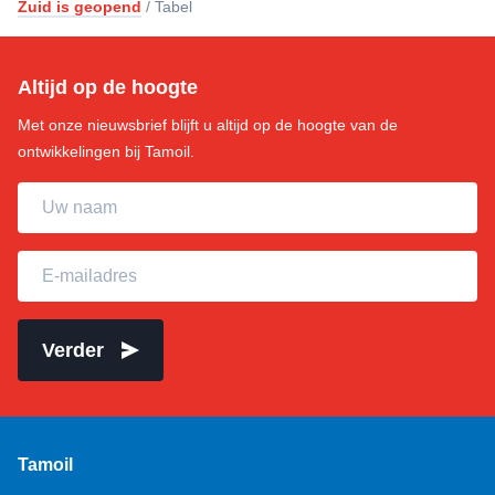
Zuid is geopend
/
Tabel
Altijd op de hoogte
Met onze nieuwsbrief blijft u altijd op de hoogte van de
ontwikkelingen bij Tamoil.
Uw naam
E-mailadres
Verder
Tamoil