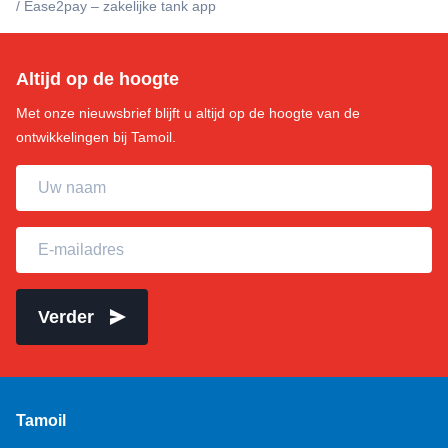
/
Ease2pay – zakelijke tank app
Altijd op de hoogte
Met onze nieuwsbrief blijft u altijd op de hoogte van de
ontwikkelingen bij Tamoil.
Uw naam
E-mailadres
Verder
Tamoil