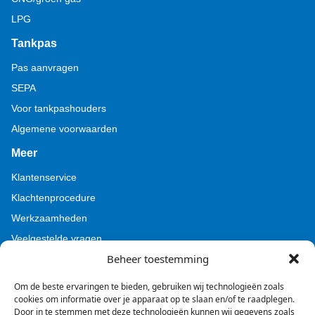
LPG
Tankpas
Pas aanvragen
SEPA
Voor tankpashouders
Algemene voorwaarden
Meer
Klantenservice
Klachtenprocedure
Werkzaamheden
Veelgestelde vragen
Beheer toestemming
Voor pers (Tamoil)
Voor pers (BZL)
Om de beste ervaringen te bieden, gebruiken wij technologieën zoals
cookies om informatie over je apparaat op te slaan en/of te raadplegen.
Door in te stemmen met deze technologieën kunnen wij gegevens zoals