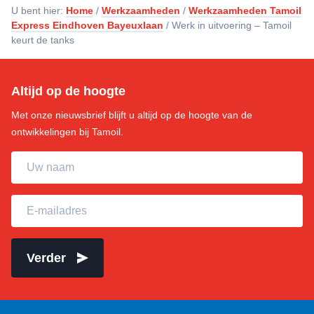
U bent hier:
Home
/
Werkzaamheden
/
Werkzaamheden Tamoil
Express Eindhoven Bayeuxlaan
/
Werk in uitvoering – Tamoil
keurt de tanks
Altijd op de hoogte
Met onze nieuwsbrief blijft u altijd op de hoogte van de
ontwikkelingen bij Tamoil.
Uw naam
E-mailadres
Verder